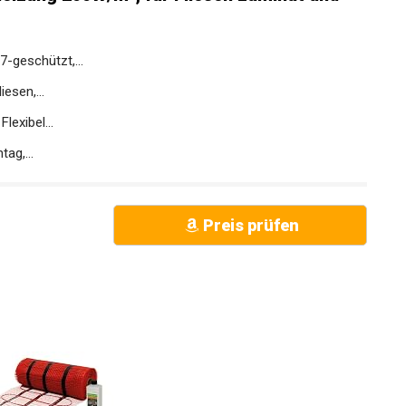
-geschützt,...
esen,...
exibel...
ag,...
Preis prüfen