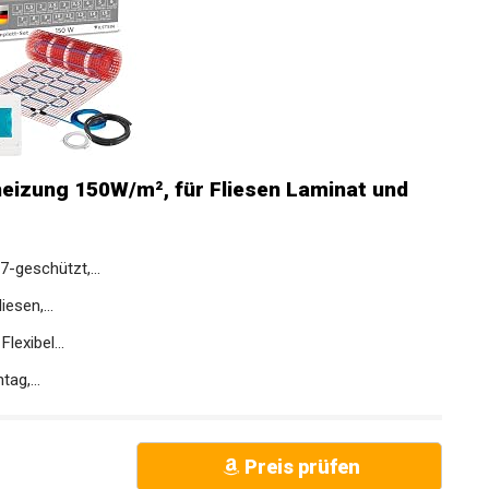
eizung 150W/m², für Fliesen Laminat und
-geschützt,...
esen,...
exibel...
ag,...
Preis prüfen