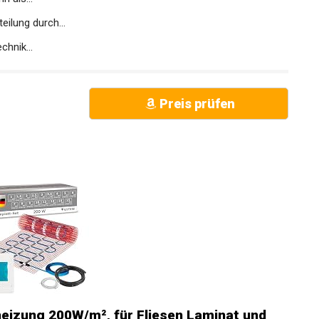
ilung durch...
chnik...
Preis prüfen
eizung 200W/m², für Fliesen Laminat und