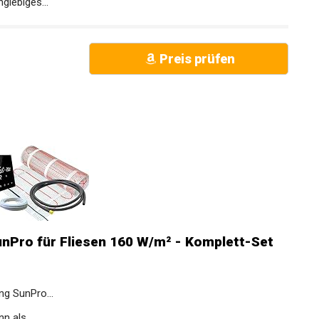
lebiges...
Preis prüfen
nPro für Fliesen 160 W/m² - Komplett-Set
g SunPro...
 als...