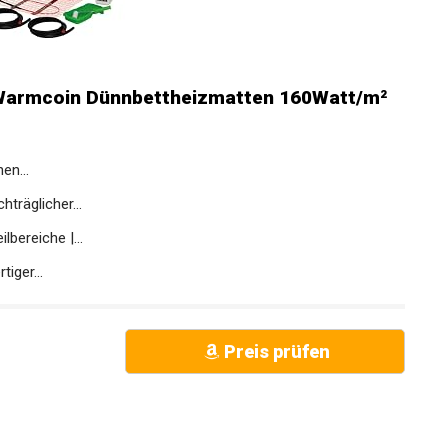
 Warmcoin Dünnbettheizmatten 160Watt/m²
en...
träglicher...
bereiche |...
iger...
Preis prüfen